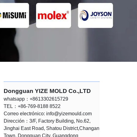
Dongguan YIZE MOLD Co.,LTD
whatsapp：+8613302615729
TEL：+86-769-8188 8522
Correo electrónico:
info@yizemould.com
Dirección：3/F, Factory Building, No.62,
Jinghai East Road, Shatou District,Changan
Town, Dongguan City, Guangdong