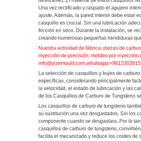
deslizante). El material de estos casquillos 
Una vez rectificado y raspado el agujero inter
ajuste. Además, la pared interior debe estar e
casquillo es crucial. Sin una lubricación adecu
fricción en seco. Durante la instalación, se rec
creando numerosas pequeñas hendiduras que 
Nuestra actividad de fábrica: piezas de carb
inyección de precisión, moldeo por inyección 
info@yizemould.com
,whatsapp:+8613302615
La selección de casquillos y bujes de carbur
específicas, considerando principalmente facto
la velocidad, el estado de lubricación y las ca
de los Casquillos de Carburo de Tungsteno se
Los casquillos de carburo de tungsteno tambié
su sustitución una vez desgastados. Sin los ca
componente cuando se desgastara. Por lo tanto
casquillos de carburo de tungsteno, convirtién
facilita el mecanizado y reduce los costes de 