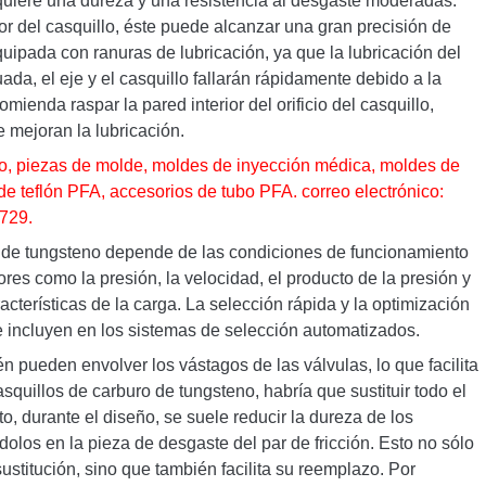
requiere una dureza y una resistencia al desgaste moderadas.
ior del casquillo, éste puede alcanzar una gran precisión de
quipada con ranuras de lubricación, ya que la lubricación del
ada, el eje y el casquillo fallarán rápidamente debido a la
omienda raspar la pared interior del orificio del casquillo,
mejoran la lubricación.
uro, piezas de molde, moldes de inyección médica, moldes de
de teflón PFA, accesorios de tubo PFA. correo electrónico:
729.
o de tungsteno depende de las condiciones de funcionamiento
res como la presión, la velocidad, el producto de la presión y
racterísticas de la carga. La selección rápida y la optimización
 incluyen en los sistemas de selección automatizados.
n pueden envolver los vástagos de las válvulas, lo que facilita
squillos de carburo de tungsteno, habría que sustituir todo el
, durante el diseño, se suele reducir la dureza de los
dolos en la pieza de desgaste del par de fricción. Esto no sólo
sustitución, sino que también facilita su reemplazo. Por