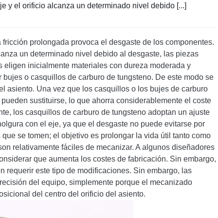
 y el orificio alcanza un determinado nivel debido [...]
a fricción prolongada provoca el desgaste de los componentes.
lcanza un determinado nivel debido al desgaste, las piezas
res eligen inicialmente materiales con dureza moderada y
ar bujes o casquillos de carburo de tungsteno. De este modo se
el asiento. Una vez que los casquillos o los bujes de carburo
 pueden sustituirse, lo que ahorra considerablemente el coste
ente, los casquillos de carburo de tungsteno adoptan un ajuste
 holgura con el eje, ya que el desgaste no puede evitarse por
e se tomen; el objetivo es prolongar la vida útil tanto como
e son relativamente fáciles de mecanizar. A algunos diseñadores
considerar que aumenta los costes de fabricación. Sin embargo,
n requerir este tipo de modificaciones. Sin embargo, las
precisión del equipo, simplemente porque el mecanizado
icional del centro del orificio del asiento.