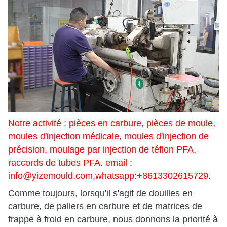
Notre activité : pièces en carbure, pièces de moule,
moules d'injection médicale, moules d'injection de
précision, moulage par injection de téflon PFA,
raccords de tubes PFA. email :
info@yizemould.com
,whatsapp:+8613302615729.
Comme toujours, lorsqu'il s'agit de douilles en
carbure, de paliers en carbure et de matrices de
frappe à froid en carbure, nous donnons la priorité à