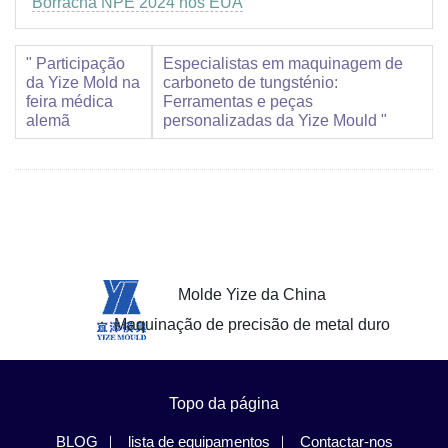
Borracha NPE 2024 nos EUA
" Participação
Especialistas em maquinagem de
da Yize Mold na
carboneto de tungsténio:
feira médica
Ferramentas e peças
alemã
personalizadas da Yize Mould "
Molde Yize da China
Maquinação de precisão de metal duro
Topo da página
BLOG
lista de equipamentos
Contactar-nos