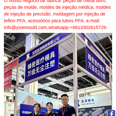
O nosso negócio de fábrica: peças de metal duro,
peças de molde, moldes de injeção médica, moldes
de injeção de precisão, moldagem por injeção de
teflon PFA, acessórios para tubos PFA. e-mail:
info@yizemould.com
,whatsapp:+8613302615729.