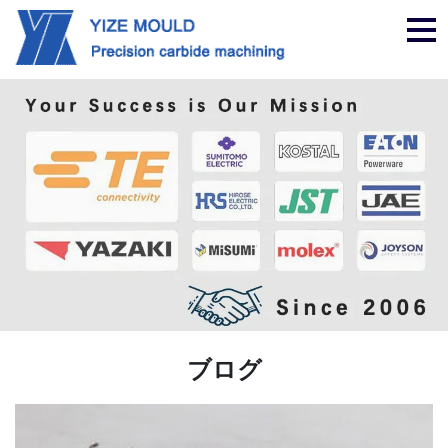
ナ
ビ
ゲ
ー
シ
ョ
ン
ブログ