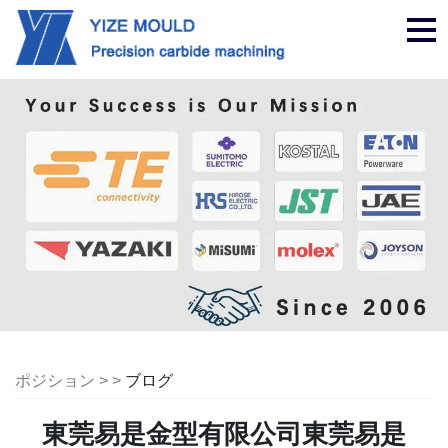
ナ
ビ
ゲ
ー
シ
ョ
ン
ポジション > >
ブログ
東莞易是金型有限公司東莞易是