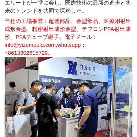
エリートが一堂に会し、医療技術の最新の進歩と将
来のトレンドを共同で探求した。
当社の工場事業：超硬部品、金型部品、医療用射出
成形金型、精密射出成形金型、テフロンPFA射出成
形、PFAチューブ継手。電子メール：
info@yizemould.com
,whatsapp：
+8613302615729。