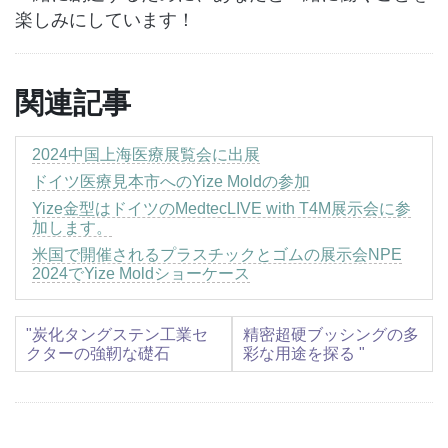
楽しみにしています！
関連記事
2024中国上海医療展覧会に出展
ドイツ医療見本市へのYize Moldの参加
Yize金型はドイツのMedtecLIVE with T4M展示会に参
加します。
米国で開催されるプラスチックとゴムの展示会NPE
2024でYize Moldショーケース
"炭化タングステン工業セ
精密超硬ブッシングの多
クターの強靭な礎石
彩な用途を探る "