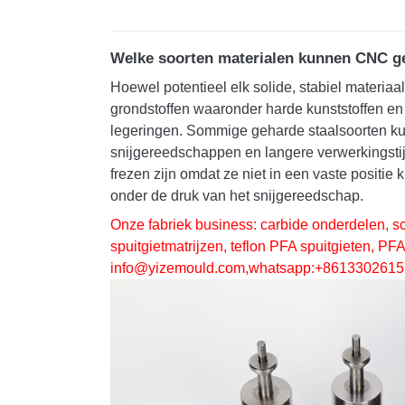
Welke soorten materialen kunnen CNC g
Hoewel potentieel elk solide, stabiel materi
grondstoffen waaronder harde kunststoffen en
legeringen. Sommige geharde staalsoorten ku
snijgereedschappen en langere verwerkingstij
frezen zijn omdat ze niet in een vaste posit
onder de druk van het snijgereedschap.
Onze fabriek business: carbide onderdelen, s
spuitgietmatrijzen, teflon PFA spuitgieten, PF
info@yizemould.com
,whatsapp:+8613302615