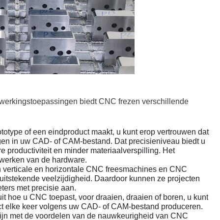
werkingstoepassingen biedt CNC frezen verschillende
rototype of een eindproduct maakt, u kunt erop vertrouwen dat
gen in uw CAD- of CAM-bestand. Dat precisieniveau biedt u
 productiviteit en minder materiaalverspilling. Het
ewerken van de hardware.
n verticale en horizontale CNC freesmachines en CNC
 uitstekende veelzijdigheid. Daardoor kunnen ze projecten
ters met precisie aan.
uit hoe u CNC toepast, voor draaien, draaien of boren, u kunt
ct elke keer volgens uw CAD- of CAM-bestand produceren.
r zijn met de voordelen van de nauwkeurigheid van CNC