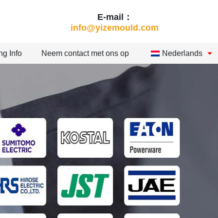
E-mail：
info@yizemould.com
ng Info
Neem contact met ons op
Nederlands