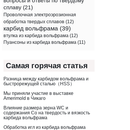
вопросы и ответы по твердому
сплаву
(21)
Проволочная электроэрозионная
обработка твердых сплавов
(12)
карбид вольфрама
(39)
втулка из карбида вольфрама
(12)
Пуансоны из карбида вольфрама
(11)
Самая горячая статья
Разница между карбидом вольфрама и
быстрорежущей сталью（HSS）
Мы приняли участие в выставке
Amerimold в Чикаго
Влияние размера зерна WC и
содержания Co на твердость и вязкость
карбида вольфрама
Обработка игл из карбида вольфрама