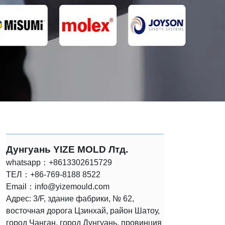
Дунгуань YIZE MOLD Лтд.
whatsapp：+8613302615729
ТЕЛ：+86-769-8188 8522
Email：
info@yizemould.com
Адрес: 3/F, здание фабрики, № 62,
восточная дорога Цзинхай, район Шатоу,
город Чанган, город Дунгуань, провинция