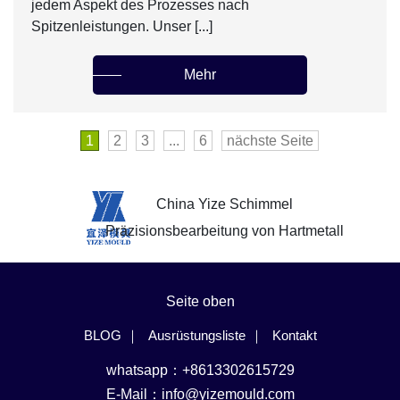
jedem Aspekt des Prozesses nach
Spitzenleistungen. Unser [...]
Mehr
1
2
3
...
6
nächste Seite
China Yize Schimmel
Präzisionsbearbeitung von Hartmetall
Seite oben
BLOG
Ausrüstungsliste
Kontakt
whatsapp：+8613302615729
E-Mail：
info@yizemould.com