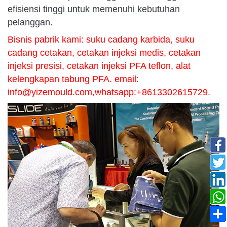
efisiensi tinggi untuk memenuhi kebutuhan
pelanggan.
Bisnis pabrik kami: suku cadang karbida, suku
cadang cetakan, cetakan injeksi medis, cetakan
injeksi presisi, cetakan injeksi PFA teflon, alat
kelengkapan tabung PFA. email:
info@yizemould.com
,whatsapp:+8613302615729.