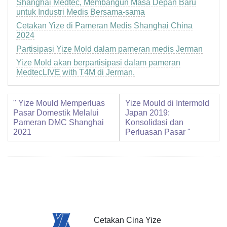
Shanghai Medtec, Membangun Masa Depan Baru
untuk Industri Medis Bersama-sama
Cetakan Yize di Pameran Medis Shanghai China
2024
Partisipasi Yize Mold dalam pameran medis Jerman
Yize Mold akan berpartisipasi dalam pameran
MedtecLIVE with T4M di Jerman.
" Yize Mould Memperluas
Yize Mould di Intermold
Pasar Domestik Melalui
Japan 2019:
Pameran DMC Shanghai
Konsolidasi dan
2021
Perluasan Pasar "
Cetakan Cina Yize