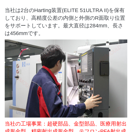
当社は2台のHarting装置(ELITE 51ULTRA II)を保有
しており、高精度公差の内側と外側のR面取り位置
をサポートしています。最大直径は284mm、長さ
は456mmです。
当社の工場事業：超硬部品、金型部品、医療用射出
成形金型、精密射出成形金型、テフロンPFA射出成