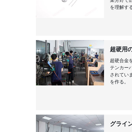
業分野で
を理解する
超硬用
超硬合金
テンカー
されていま
を作る。
グライ