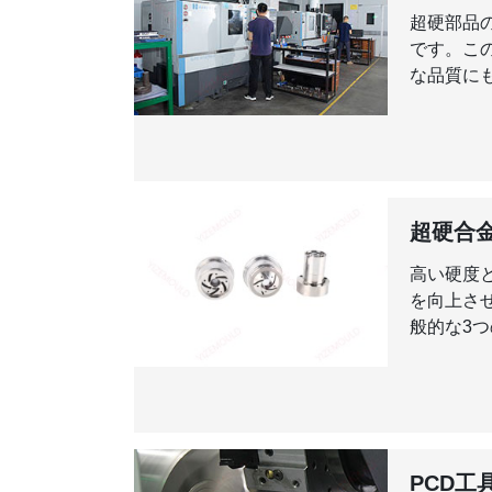
超硬部品
です。こ
な品質に
超硬合
高い硬度
を向上さ
般的な3つの
PCD工