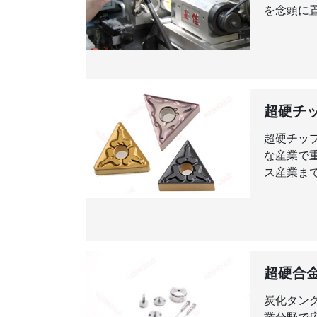
を念頭に
超硬チ
超硬チッ
な産業で
ス産業ま
超硬合
炭化タン