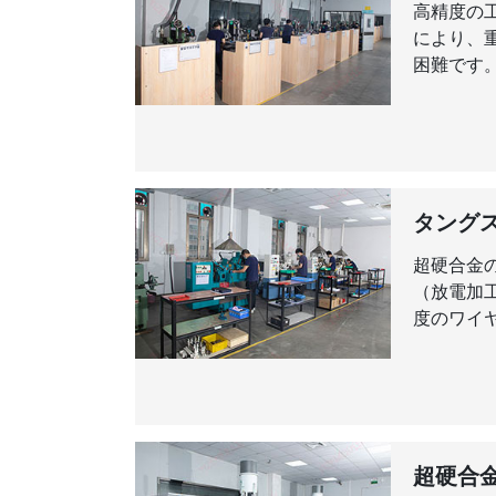
高精度の
により、
困難です。この
タング
超硬合金
（放電加
度のワイヤ
超硬合