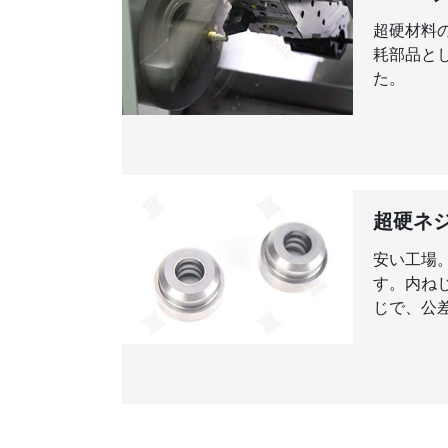
超硬材料
耗部品とし
た。
超硬ネ
安い工場
す。内ねじ
じで、公差