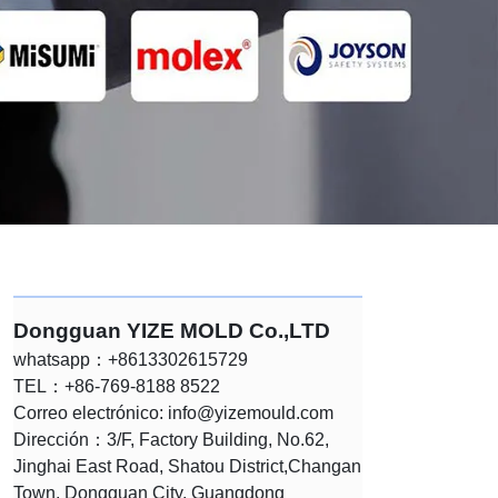
Dongguan YIZE MOLD Co.,LTD
whatsapp：+8613302615729
TEL：+86-769-8188 8522
Correo electrónico:
info@yizemould.com
Dirección：3/F, Factory Building, No.62,
Jinghai East Road, Shatou District,Changan
Town, Dongguan City, Guangdong