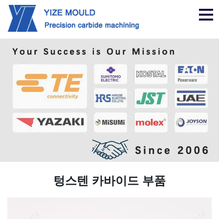
탐
색
텅스텐 카바이드 부품