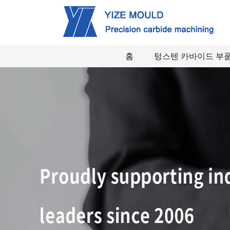
홈
텅스텐 카바이드 부