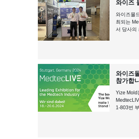
와이즈 
와이즈몰드는
최되는 Med
서 당사의
와이즈몰드
참가합니
Yize M
Medtec
1-803번