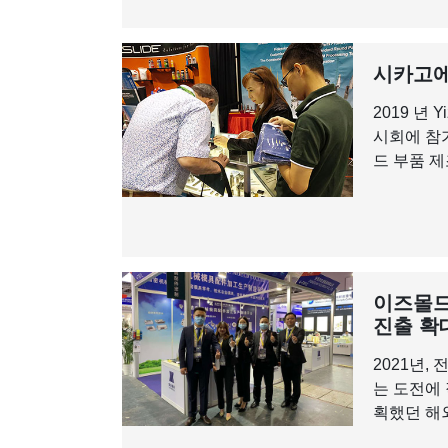
시카고에
2019 년 
시회에 참
드 부품 제
이즈몰드,
진출 확
2021년,
는 도전에
획했던 해외