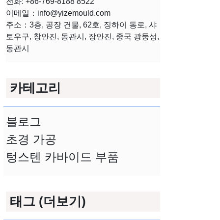
전화: +86-769-8188 8522
이메일：
info@yizemould.com
주소：3층, 공장 건물, 62호, 징하이 동로, 샤
토우구, 창안진, 동관시, 장안진, 중국 광둥성,
동관시
카테고리
블로그
초경 가공
텅스텐 카바이드 부품
태그 (더보기)