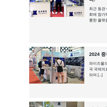
최근 동관
회에 참가하
륭한 플랫폼
2024
와이즈몰드는
국 국제의
되며 [...]