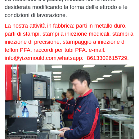
desiderata modificando la forma dell'elettrodo e le
condizioni di lavorazione.
La nostra attività in fabbrica: parti in metallo duro,
parti di stampi, stampi a iniezione medicali, stampi a
iniezione di precisione, stampaggio a iniezione di
teflon PFA, raccordi per tubi PFA. e-mail:
info@yizemould.com
,whatsapp:+8613302615729.