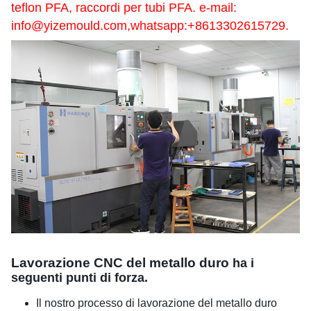
teflon PFA, raccordi per tubi PFA. e-mail:
info@yizemould.com
,whatsapp:+8613302615729.
Lavorazione CNC del metallo duro
ha i
seguenti punti di forza.
Il nostro processo di lavorazione del metallo duro