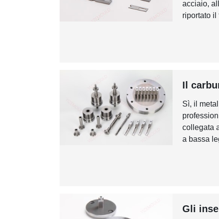
acciaio, al
riportato il 
Il carb
Sì, il met
professioni
collegata 
a bassa leg
Gli inse