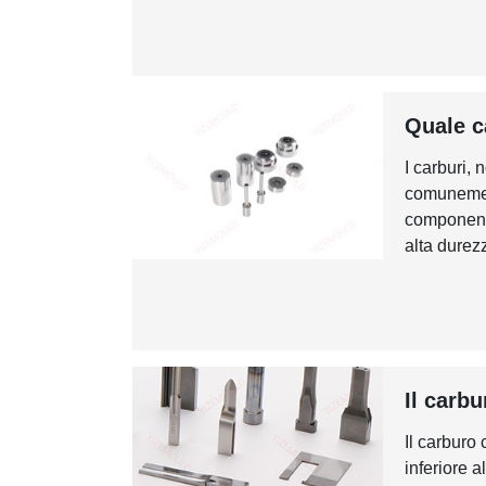
Quale c
I carburi, 
comunement
componenti
alta durezz
Il carbu
Il carburo
inferiore a