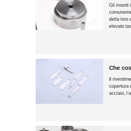
Gli insert
comunemente
della loro 
elevato tas
Che cos
Il rivesti
copertura d
acciaio, l'a