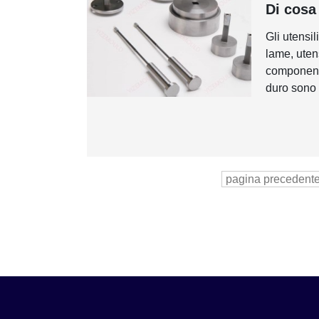
Di cosa 
Gli utensi
lame, utens
componenti 
duro sono c
pagina precedent