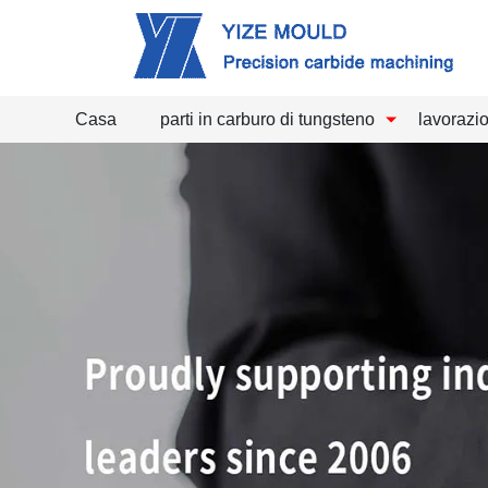
Casa
parti in carburo di tungsteno
lavorazi