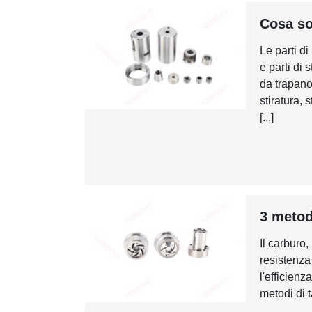
Cosa so
Le parti d
e parti di 
da trapano,
stiratura, 
[...]
3 metodi
Il carburo,
resistenza 
l'efficienz
metodi di t