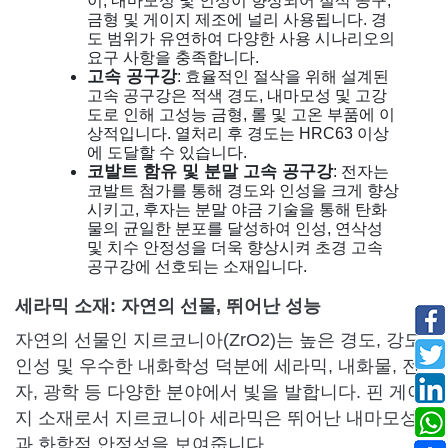
이, 내마모성 및 인성이 향상되어 절삭 공구,
금형 및 게이지 제조에 널리 사용됩니다. 경
도 범위가 유연하여 다양한 사용 시나리오의
요구 사항을 충족합니다.
고속 공구강
: 효율적인 절삭을 위해 설계된
고속 공구강은 적색 경도, 내마모성 및 고강
도로 인해 고성능 금형, 롤 및 고온 부품에 이
상적입니다. 열처리 후 경도는 HRC63 이상
에 도달할 수 있습니다.
코발트 함유 및 분말 고속 공구강
: 전자는
코발트 첨가를 통해 경도와 인성을 크게 향상
시키고, 후자는 분말 야금 기술을 통해 탄화
물의 균일한 분포를 달성하여 인성, 연삭성
및 치수 안정성을 더욱 향상시켜 초경 고속
공구강에 선호되는 소재입니다.
세라믹 소재: 자연의 선물, 뛰어난 성능
자연의 선물인 지르코니아(ZrO2)는 높은 경도, 강도,
인성 및 우수한 내화학성 덕분에 세라믹, 내화물, 전
자, 광학 등 다양한 분야에서 빛을 발합니다. 핀 게이
지 소재로서 지르코니아 세라믹은 뛰어난 내마모성
과 화학적 안정성을 보여줍니다.