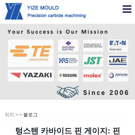
탐
색
위치 > >
블로그
텅스텐 카바이드 핀 게이지: 핀