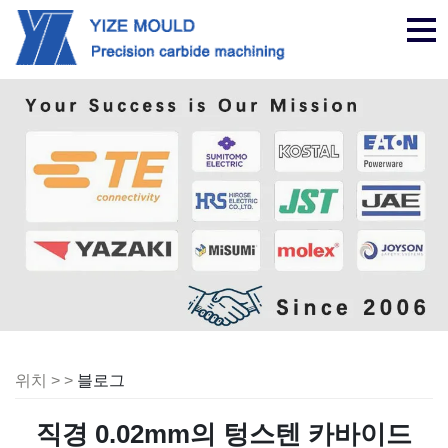
탐
색
위치 > >
블로그
직경 0.02mm의 텅스텐 카바이드